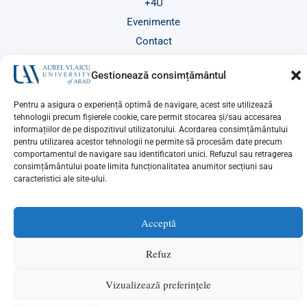
+4U
Evenimente
Contact
Gestionează consimțământul
Pentru a asigura o experiență optimă de navigare, acest site utilizează
tehnologii precum fișierele cookie, care permit stocarea și/sau accesarea
informațiilor de pe dispozitivul utilizatorului. Acordarea consimțământului
Copyright © 2026 UAV Arad | Powered by
Activ.NET
pentru utilizarea acestor tehnologii ne permite să procesăm date precum
comportamentul de navigare sau identificatori unici. Refuzul sau retragerea
consimțământului poate limita funcționalitatea anumitor secțiuni sau
caracteristici ale site-ului.
Acceptă
Refuz
Vizualizează preferințele