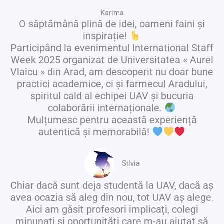
Karima
O săptămână plină de idei, oameni faini și
inspirație!
Participând la evenimentul International Staff
Week 2025 organizat de Universitatea « Aurel
Vlaicu » din Arad, am descoperit nu doar bune
practici academice, ci și farmecul Aradului,
spiritul cald al echipei UAV și bucuria
colaborării internaționale.
Mulțumesc pentru această experiență
autentică și memorabilă!
Silvia
Chiar dacă sunt deja studentă la UAV, dacă aș
avea ocazia să aleg din nou, tot UAV aș alege.
Aici am găsit profesori implicați, colegi
minunați și oportunități care m-au ajutat să