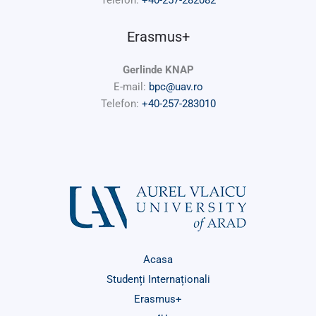
Telefon:
+40-257-282082
Erasmus+
Gerlinde KNAP
E-mail:
bpc@uav.ro
Telefon:
+40-257-283010
Acasa
Studenți Internaționali
Erasmus+