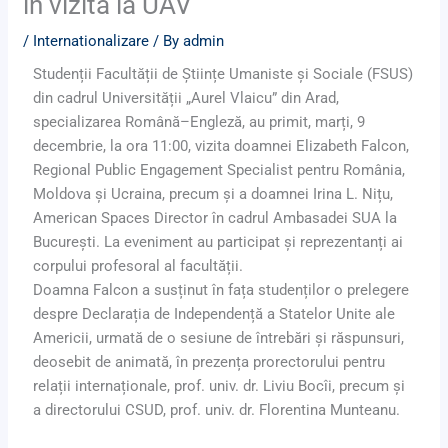
în vizită la UAV
/
Internationalizare
/ By
admin
Studenții Facultății de Științe Umaniste și Sociale (FSUS)
din cadrul Universității „Aurel Vlaicu” din Arad,
specializarea Română–Engleză, au primit, marți, 9
decembrie, la ora 11:00, vizita doamnei Elizabeth Falcon,
Regional Public Engagement Specialist pentru România,
Moldova și Ucraina, precum și a doamnei Irina L. Nițu,
American Spaces Director în cadrul Ambasadei SUA la
București. La eveniment au participat și reprezentanți ai
corpului profesoral al facultății.
Doamna Falcon a susținut în fața studenților o prelegere
despre Declarația de Independență a Statelor Unite ale
Americii, urmată de o sesiune de întrebări și răspunsuri,
deosebit de animată, în prezența prorectorului pentru
relații internaționale, prof. univ. dr. Liviu Bocîi, precum și
a directorului CSUD, prof. univ. dr. Florentina Munteanu.