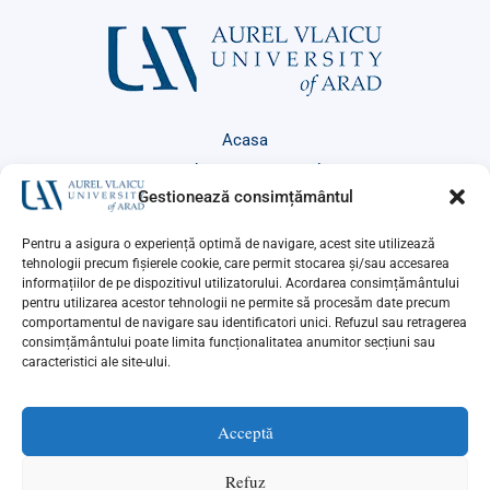
Acasa
Studenți Internaționali
Gestionează consimțământul
Erasmus+
+4U
Pentru a asigura o experiență optimă de navigare, acest site utilizează
Evenimente
tehnologii precum fișierele cookie, care permit stocarea și/sau accesarea
informațiilor de pe dispozitivul utilizatorului. Acordarea consimțământului
Contact
pentru utilizarea acestor tehnologii ne permite să procesăm date precum
comportamentul de navigare sau identificatori unici. Refuzul sau retragerea
consimțământului poate limita funcționalitatea anumitor secțiuni sau
caracteristici ale site-ului.
Acceptă
Copyright © 2026 UAV Arad | Powered by
Activ.NET
Refuz