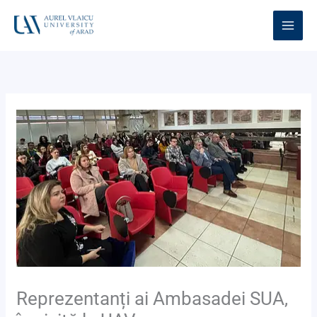
Skip
to
content
Reprezentanți ai Ambasadei SUA,